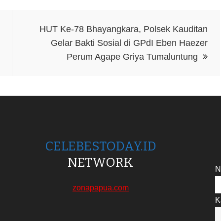
HUT Ke-78 Bhayangkara, Polsek Kauditan
Gelar Bakti Sosial di GPdI Eben Haezer
Perum Agape Griya Tumaluntung
CELEBESTODAY.ID
NETWORK
N
zonapapua.com
K