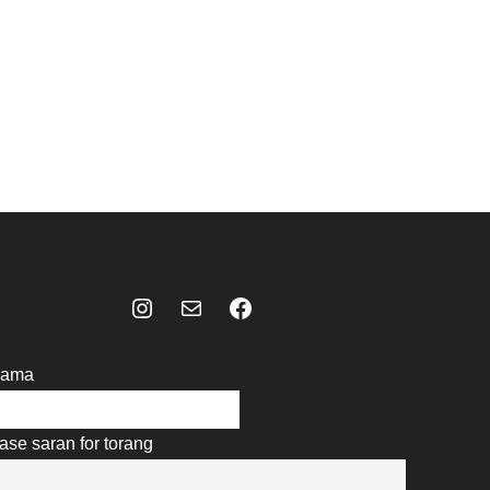
Instagram
Mail
Celebes Today Social Media
ama
ase saran for torang