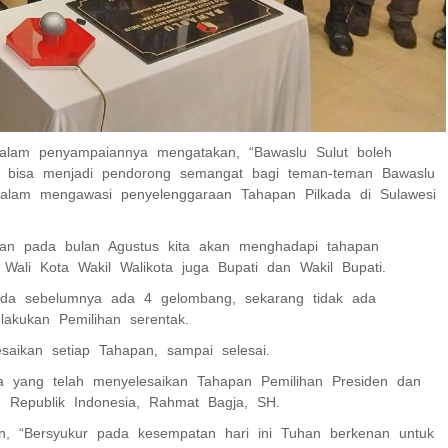
dalam penyampaiannya mengatakan, “Bawaslu Sulut boleh
ni bisa menjadi pendorong semangat bagi teman-teman Bawaslu
dalam mengawasi penyelenggaraan Tahapan Pilkada di Sulawesi
 dan pada bulan Agustus kita akan menghadapi tahapan
Wali Kota Wakil Walikota juga Bupati dan Wakil Bupati.
ada sebelumnya ada 4 gelombang, sekarang tidak ada
akukan Pemilihan serentak.
aikan setiap Tahapan, sampai selesai.
ia yang telah menyelesaikan Tahapan Pemilihan Presiden dan
lu Republik Indonesia, Rahmat Bagja, SH.
n, “Bersyukur pada kesempatan hari ini Tuhan berkenan untuk