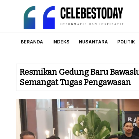
Skip
to
content
CELEBESTODAY.
Informatif dan Inspiratif
BERANDA
INDEKS
NUSANTARA
POLITIK
Resmikan Gedung Baru Bawaslu 
Semangat Tugas Pengawasan