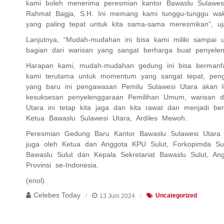
kami boleh menerima peresmian kantor Bawaslu Sulawesi
Rahmat Bagja, S.H. Ini memang kami tunggu-tunggu wakt
yang paling tepat untuk kita sama-sama meresmikan”, uj
Lanjutnya, “Mudah-mudahan ini bisa kami miliki sampai
bagian dari warisan yang sangat berharga buat penyelen
Harapan kami, mudah-mudahan gedung ini bisa bermanfa
kami terutama untuk momentum yang sangat tepat, pen
yang baru ini pengawasan Pemilu Sulawesi Utara akan leb
kesuksesan penyelenggaraan Pemilihan Umum, warisan d
Utara ini tetap kita jaga dan kita rawat dan menjadi be
Ketua Bawaslu Sulawesi Utara, Ardiles Mewoh.
Peresmian Gedung Baru Kantor Bawaslu Sulawesi Utara y
juga oleh Ketua dan Anggota KPU Sulut, Forkopimda Su
Bawaslu Sulut dan Kepala Sekretariat Bawaslu Sulut, 
Provinsi se-Indonesia.
(enol)
Celebes Today
13 Juni 2024
Uncategorized