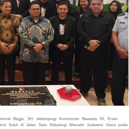
hmat Bagja, SH. didampingi Komisioner Bawaslu RI, Erwin
nsi Sulut di Jalan Sam Ratulangi Manado Sulawesi Utara pada