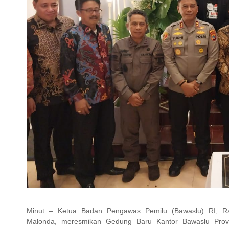
Minut – Ketua Badan Pengawas Pemilu (Bawaslu) RI, Ra
Malonda, meresmikan Gedung Baru Kantor Bawaslu Provi