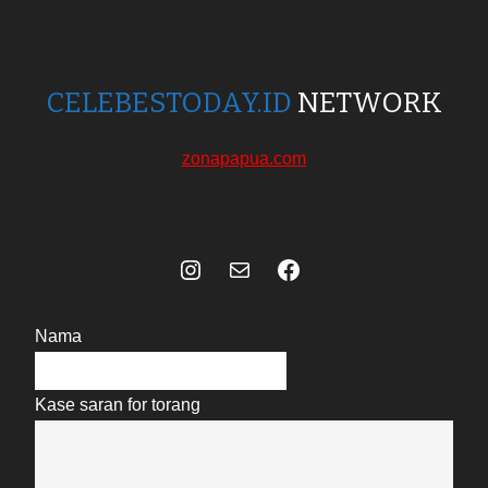
CELEBESTODAY.ID
NETWORK
zonapapua.com
Instagram
Mail
Celebes Today Social Media
Nama
Kase saran for torang