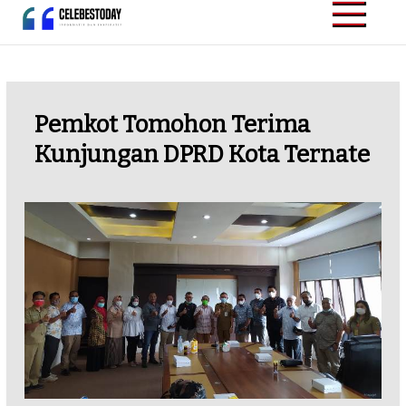
Skip
to
CELEBESTODAY.ID
Informatif dan
content
Inspiratif
Pemkot Tomohon Terima
Kunjungan DPRD Kota Ternate