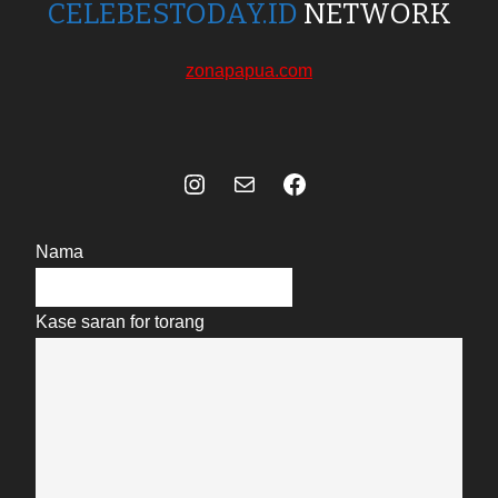
CELEBESTODAY.ID
NETWORK
zonapapua.com
Instagram
Mail
Celebes Today Social Media
Nama
Kase saran for torang