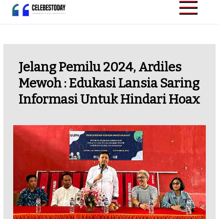
Skip
to
CELEBESTODAY.ID
Informatif dan
content
Inspiratif
Jelang Pemilu 2024, Ardiles
Mewoh : Edukasi Lansia Saring
Informasi Untuk Hindari Hoax