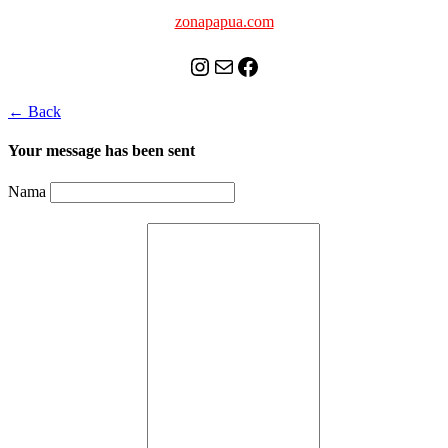
zonapapua.com
Instagram
Mail
Celebes Today Social Media
← Back
Your message has been sent
Nama