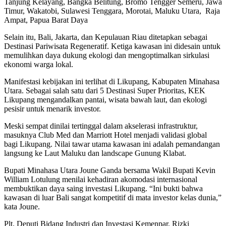
Tanjung Kelayang, Bangka Belitung, Bromo Tengger Semeru, Jawa
Timur, Wakatobi, Sulawesi Tenggara, Morotai, Maluku Utara, Raja
Ampat, Papua Barat Daya
Selain itu, Bali, Jakarta, dan Kepulauan Riau ditetapkan sebagai
Destinasi Pariwisata Regeneratif. Ketiga kawasan ini didesain untuk
memulihkan daya dukung ekologi dan mengoptimalkan sirkulasi
ekonomi warga lokal.
Manifestasi kebijakan ini terlihat di Likupang, Kabupaten Minahasa
Utara. Sebagai salah satu dari 5 Destinasi Super Prioritas, KEK
Likupang mengandalkan pantai, wisata bawah laut, dan ekologi
pesisir untuk menarik investor.
Meski sempat dinilai tertinggal dalam akselerasi infrastruktur,
masuknya Club Med dan Marriott Hotel menjadi validasi global
bagi Likupang. Nilai tawar utama kawasan ini adalah pemandangan
langsung ke Laut Maluku dan landscape Gunung Klabat.
Bupati Minahasa Utara Joune Ganda bersama Wakil Bupati Kevin
William Lotulung menilai kehadiran akomodasi internasional
membuktikan daya saing investasi Likupang. “Ini bukti bahwa
kawasan di luar Bali sangat kompetitif di mata investor kelas dunia,”
kata Joune.
Plt. Deputi Bidang Industri dan Investasi Kemenpar, Rizki