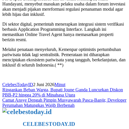
Handayani, menyebut masukan pelaku usaha dalam forum investasi
akan menjadi pijakan mereformasi regulasi penanaman modal agar
lebih hijau dan inklusif.
Di sektor digital, pemerintah menerapkan integrasi sistem verifikasi
berbasis Application Programming Interface. Langkah ini
memastikan Online Travel Agent hanya memasarkan properti
berizin resmi.
Melalui penataan menyeluruh, Kemenpar optimistis pertumbuhan
pariwisata tidak lagi sentralistik. Pemerataan ini diharapkan
menciptakan ekosistem pariwisata yang tangguh, berkelanjutan, dan
inklusif di seluruh Indonesia.( **)
CelebesTodayID
2 Juni 2026
Minut
Navigasi
Ringankan Beban Warga, Bupati Joune Ganda Luncurkan Diskon
PBB-P2 hingga 20% di Minahasa Utara
pos
Camat Ansye Dengah Pimpin Musyawarah Pasca-Banjir, Developer
Perumahan Matungkas Wajib Berbenah
CELEBESTODAY.ID
NETWORK