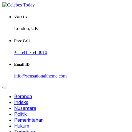
Skip
to
Informatif dan Inspiratif
content
CELEBESTODAY.ID
Visit Us
London, UK
Free Call
+1-541-754-3010
Email ID
info@sensationaltheme.com
Beranda
Indeks
Nusantara
Politik
Pemerintahan
Hukum
Tomohon