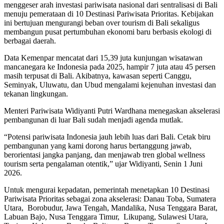
menggeser arah investasi pariwisata nasional dari sentralisasi di Bali
menuju pemerataan di 10 Destinasi Pariwisata Prioritas. Kebijakan
ini bertujuan mengurangi beban over tourism di Bali sekaligus
membangun pusat pertumbuhan ekonomi baru berbasis ekologi di
berbagai daerah.
Data Kemenpar mencatat dari 15,39 juta kunjungan wisatawan
mancanegara ke Indonesia pada 2025, hampir 7 juta atau 45 persen
masih terpusat di Bali. Akibatnya, kawasan seperti Canggu,
Seminyak, Uluwatu, dan Ubud mengalami kejenuhan investasi dan
tekanan lingkungan.
Menteri Pariwisata Widiyanti Putri Wardhana menegaskan akselerasi
pembangunan di luar Bali sudah menjadi agenda mutlak.
“Potensi pariwisata Indonesia jauh lebih luas dari Bali. Cetak biru
pembangunan yang kami dorong harus bertanggung jawab,
berorientasi jangka panjang, dan menjawab tren global wellness
tourism serta pengalaman otentik,” ujar Widiyanti, Senin 1 Juni
2026.
Untuk mengurai kepadatan, pemerintah menetapkan 10 Destinasi
Pariwisata Prioritas sebagai zona akselerasi: Danau Toba, Sumatera
Utara, Borobudur, Jawa Tengah, Mandalika, Nusa Tenggara Barat,
Labuan Bajo, Nusa Tenggara Timur, Likupang, Sulawesi Utara,