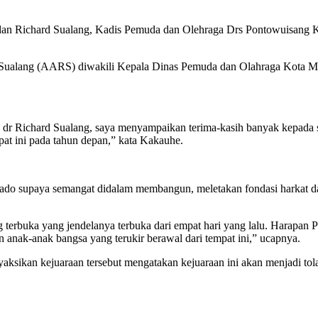
dan Richard Sualang, Kadis Pemuda dan Olehraga Drs Pontowuisan
Sualang (AARS) diwakili Kepala Dinas Pemuda dan Olahraga Kota M
r Richard Sualang, saya menyampaikan terima-kasih banyak kepada s
pat ini pada tahun depan,” kata Kakauhe.
o supaya semangat didalam membangun, meletakan fondasi harkat dan 
yang terbuka yang jendelanya terbuka dari empat hari yang lalu. Hara
n anak-anak bangsa yang terukir berawal dari tempat ini,” ucapnya.
sikan kejuaraan tersebut mengatakan kejuaraan ini akan menjadi tolak