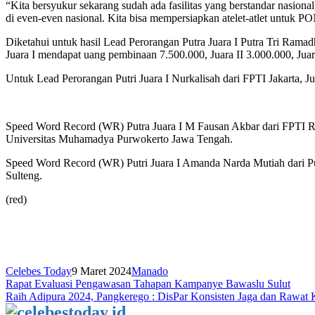
“Kita bersyukur sekarang sudah ada fasilitas yang berstandar nasion
di even-even nasional. Kita bisa mempersiapkan atelet-atlet untuk PO
Diketahui untuk hasil Lead Perorangan Putra Juara I Putra Tri Rama
Juara I mendapat uang pembinaan 7.500.000, Juara II 3.000.000, J
Untuk Lead Perorangan Putri Juara I Nurkalisah dari FPTI Jakarta, J
Speed Word Record (WR) Putra Juara I M Fausan Akbar dari FPTI Ria
Universitas Muhamadya Purwokerto Jawa Tengah.
Speed Word Record (WR) Putri Juara I Amanda Narda Mutiah dari Pusl
Sulteng.
(red)
Celebes Today
9 Maret 2024
Manado
Navigasi
Rapat Evaluasi Pengawasan Tahapan Kampanye Bawaslu Sulut
Raih Adipura 2024, Pangkerego : DisPar Konsisten Jaga dan Rawat K
pos