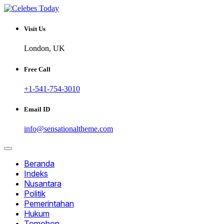
Skip
to
Informatif dan Inspiratif
content
CELEBESTODAY.ID
Visit Us
London, UK
Free Call
+1-541-754-3010
Email ID
info@sensationaltheme.com
Beranda
Indeks
Nusantara
Politik
Pemerintahan
Hukum
Tomohon