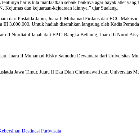
al, tentunya harus kita manfaatkan sebaik-baiknya agar bayak atlet ya
N, Kejurnas dan kejuaraan-kejuaraan lainnya,” ujar Sualang.
dhani dari Puslatda Jatim, Juara II Muhamad Firdaus dari ECC Makasar
uara III 3.000.000. Untuk hadiah diserahkan langsung oleh Kadis Pem
uara II Nurdiatul Janah dari FPTI Bangka Belitung, Juara III Nurul Ais
u, Juara II Muhamad Risky Samudra Dewantara dari Universitas Muham
atda Jawa Timur, Juara II Eka Dian Chrismawati dari Universitas Muh
ebersihan Destinasi Pariwisata