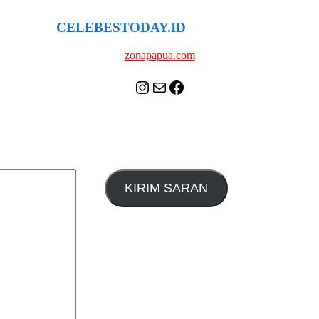
CELEBESTODAY.ID
NETWORK
zonapapua.com
Instagram
Mail
Celebes Today Social Media
KIRIM SARAN