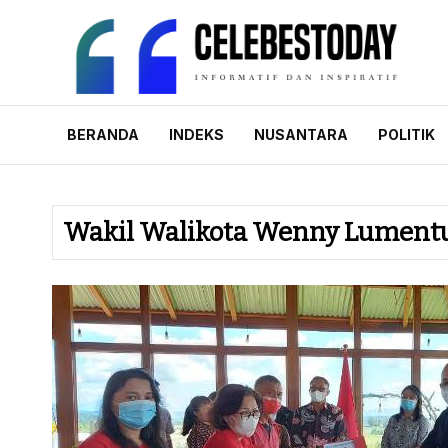
Skip
to
content
CELEBESTODAY.
Informatif dan Inspiratif
BERANDA
INDEKS
NUSANTARA
POLITIK
Wakil Walikota Wenny Lumentu