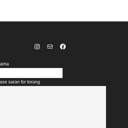
Instagram
Mail
Celebes Today Social Media
ama
ase saran for torang