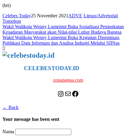
(bri)
Celebes Today
25 November 2021
ADVE
Lipsus/Advetorial
Tomohon
Navigasi
Wakil Walikota Wenny Lumentut Buka Sosialisasi Peningkatan
Kesadaran Masyarakat akan Nilai-nilai Luhur Budaya Bangsa
pos
Wakil Walikota Wenny Lumentut Buka Kegiatan Diseminasi,
Publikasi Data Informasi dan Analisa Industri Melalui SIINas
CELEBESTODAY.ID
NETWORK
zonapapua.com
Instagram
Mail
Celebes Today Social Media
← Back
Your message has been sent
Nama