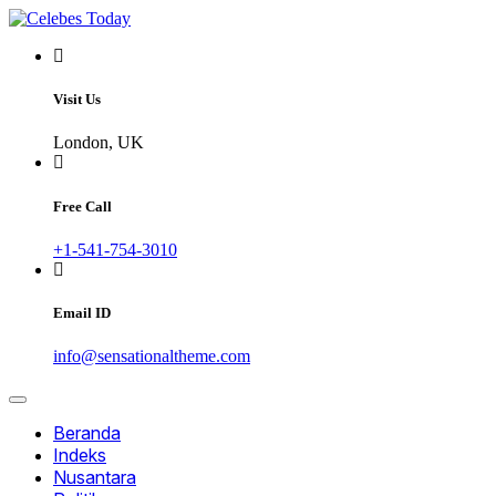
Skip
to
Informatif dan Inspiratif
content
CELEBESTODAY.ID
Visit Us
London, UK
Free Call
+1-541-754-3010
Email ID
info@sensationaltheme.com
Beranda
Indeks
Nusantara