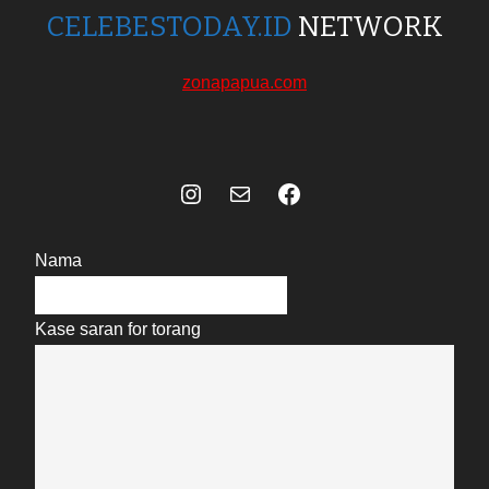
CELEBESTODAY.ID
NETWORK
zonapapua.com
Instagram
Mail
Celebes Today Social Media
Nama
Kase saran for torang