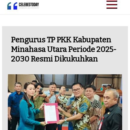
Skip
to
CELEBESTODAY.ID
Informatif dan
content
Inspiratif
Pengurus TP PKK Kabupaten
Minahasa Utara Periode 2025-
2030 Resmi Dikukuhkan