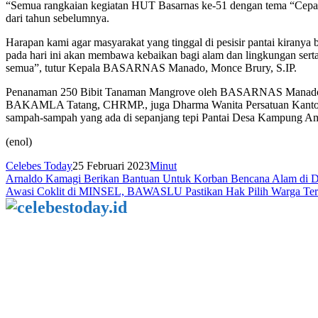
“Semua rangkaian kegiatan HUT Basarnas ke-51 dengan tema “Cepa
dari tahun sebelumnya.
Harapan kami agar masyarakat yang tinggal di pesisir pantai kiranya
pada hari ini akan membawa kebaikan bagi alam dan lingkungan ser
semua”, tutur Kepala BASARNAS Manado, Monce Brury, S.IP.
Penanaman 250 Bibit Tanaman Mangrove oleh BASARNAS Manado 
BAKAMLA Tatang, CHRMP., juga Dharma Wanita Persatuan Kantor P
sampah-sampah yang ada di sepanjang tepi Pantai Desa Kampung A
(enol)
Celebes Today
25 Februari 2023
Minut
Navigasi
Arnaldo Kamagi Berikan Bantuan Untuk Korban Bencana Alam di D
Awasi Coklit di MINSEL, BAWASLU Pastikan Hak Pilih Warga Ter
pos