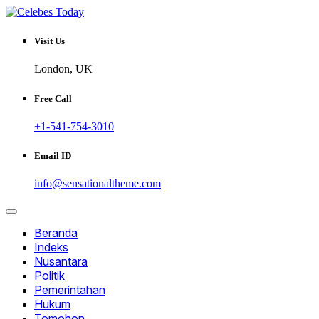
Skip
to
Informatif dan Inspiratif
content
CELEBESTODAY.ID
Visit Us
London, UK
Free Call
+1-541-754-3010
Email ID
info@sensationaltheme.com
Beranda
Indeks
Nusantara
Politik
Pemerintahan
Hukum
Tomohon