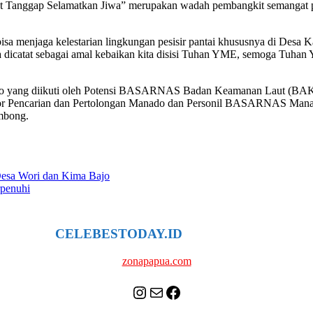
t Tanggap Selamatkan Jiwa” merupakan wadah pembangkit semangat 
 bisa menjaga kelestarian lingkungan pesisir pantai khususnya di Des
ta dicatat sebagai amal kebaikan kita disisi Tuhan YME, semoga Tuha
yang diikuti oleh Potensi BASARNAS Badan Keamanan Laut (BAKAM
encarian dan Pertolongan Manado dan Personil BASARNAS Manado, 
mbong.
esa Wori dan Kima Bajo
penuhi
CELEBESTODAY.ID
NETWORK
zonapapua.com
Instagram
Mail
Celebes Today Social Media