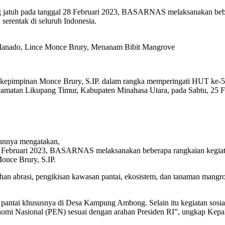
h pada tanggal 28 Februari 2023, BASARNAS melaksanakan beberapa
serentak di seluruh Indonesia.
 Manado, Lince Monce Brury, Menanam Bibit Mangrove
h kepimpinan Monce Brury, S.IP. dalam rangka memperingati HUT k
matan Likupang Timur, Kabupaten Minahasa Utara, pada Sabtu, 25 F
nnya mengatakan,
Februari 2023, BASARNAS melaksanakan beberapa rangkaian kegiatan d
nce Brury, S.IP.
n abrasi, pengikisan kawasan pantai, ekosistem, dan tanaman mangrov
pantai khususnya di Desa Kampung Ambong. Selain itu kegiatan sosial 
nomi Nasional (PEN) sesuai dengan arahan Presiden RI”, ungkap K