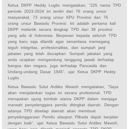
Ketua DKPP Heddy Lugito mengatakan, “225 nama TPD
periode 2023-2024 ini terdiri dari 76 orang unsur
masyarakat, 73 orang unsur KPU Provinsi dan 76
orang unsur Bawaslu Provinsi. Ini adalah pertama kali
DKPP melantik secara lengkap TPD dari 38 provinsi
yang ada di Indonesia. Berpesan kepada seluruh TPD
yang baru saja dilantik agar senantiasa memegang
teguh integritas, profesionalitas, dan sumpah janji
jabatan yang telah diucapkan. Sumpah jabatan yang
anda ucapkan mengandung tanggung jawab terhadap
bangsa dan negara, juga terhadap Pancasila dan
Undang-undang Dasar 1945”, ujar Ketua DKPP Heddy
Lugito.
Ketua Bawaslu Sulut Ardiles Mewoh mengatakan, “Saya
akan menjalankan tugas ini secara profesional. TPD
merupakan ujung tombak utama DKPP dalam menjaga
marwah penyelenggara pemilu ditingkat daerah. Dengan
adanya TPD disetiap daerah akan membuat
penyelenggaraan Pemilu ataupun Pilkada dapat berjalan
dengan baik”, ujar Ketua Bawaslu Sulut Ardiles Mewoh,
yang baru saja dilantik menjadi anggota TPD DKPP