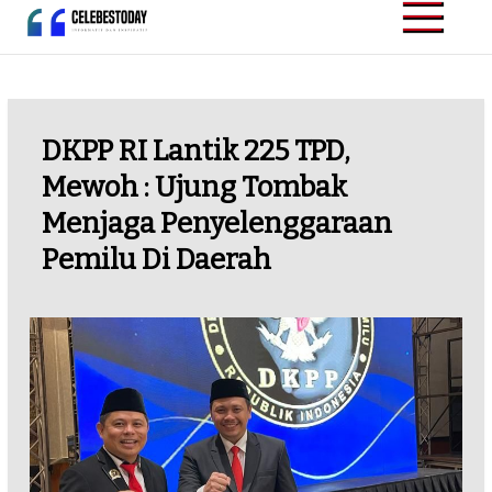
Skip
to
CELEBESTODAY.ID
Informatif dan
content
Inspiratif
DKPP RI Lantik 225 TPD,
Mewoh : Ujung Tombak
Menjaga Penyelenggaraan
Pemilu Di Daerah