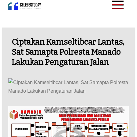
Skip
to
CELEBESTODAY.ID
Informatif dan
content
Inspiratif
Ciptakan Kamseltibcar Lantas,
Sat Samapta Polresta Manado
Lakukan Pengaturan Jalan