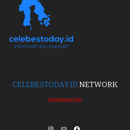
CELEBESTODAY.ID
NETWORK
zonapapua.com
Instagram
Mail
Celebes Today Social Media