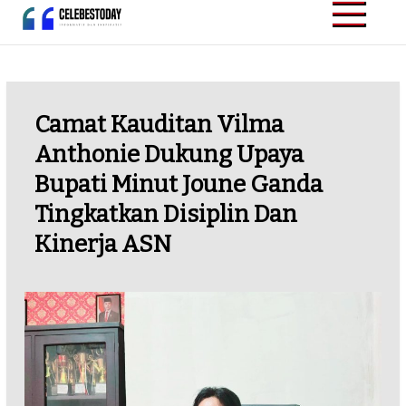
Skip
to
CELEBESTODAY.ID
Informatif dan
content
Inspiratif
Camat Kauditan Vilma
Anthonie Dukung Upaya
Bupati Minut Joune Ganda
Tingkatkan Disiplin Dan
Kinerja ASN