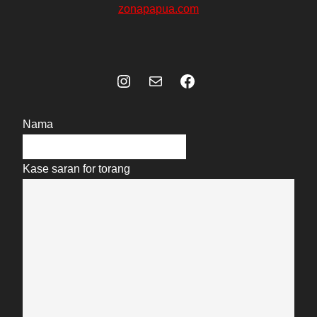
zonapapua.com
Instagram
Mail
Celebes Today Social Media
Nama
Kase saran for torang