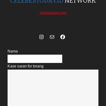
CELEBESTODAY.ID
NETWORK
zonapapua.com
Instagram
Mail
Celebes Today Social Media
Nama
Kase saran for torang