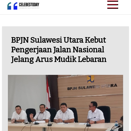
Skip
to
CELEBESTODAY.ID
Informatif dan
content
Inspiratif
BPJN Sulawesi Utara Kebut
Pengerjaan Jalan Nasional
Jelang Arus Mudik Lebaran