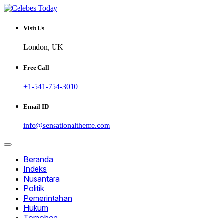
Skip
to
Informatif dan Inspiratif
content
CELEBESTODAY.ID
Visit Us
London, UK
Free Call
+1-541-754-3010
Email ID
info@sensationaltheme.com
Beranda
Indeks
Nusantara
Politik
Pemerintahan
Hukum
Tomohon