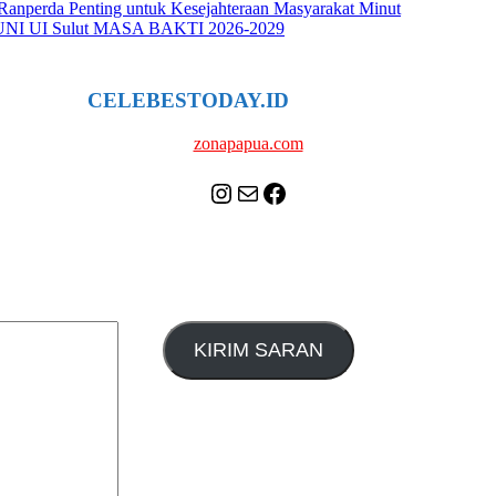
anperda Penting untuk Kesejahteraan Masyarakat Minut
 UI Sulut MASA BAKTI 2026-2029
CELEBESTODAY.ID
NETWORK
zonapapua.com
Instagram
Mail
Celebes Today Social Media
KIRIM SARAN