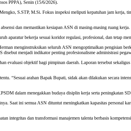
sos PPPA), Senin (15/6/2026).
o, S.STP, M.Si. Fokus inspeksi meliputi kepatuhan jam kerja, tingka
 absensi dan memastikan kesiapan ASN di masing-masing ruang kerja.
uruh aparatur bekerja sesuai koridor regulasi, profesional, dan tetap
orotan. Herman menginstruksikan seluruh ASN mengoptimalkan pengisia
S disebut menjadi indikator penting profesionalisme administrasi pegaw
an evaluasi objektif bagi pimpinan daerah. Laporan tersebut sekaligus 
tentu. “Sesuai arahan Bapak Bupati, sidak akan dilakukan secara inte
PSDM dalam menegakkan budaya disiplin kerja serta peningkatan SDM A
ya. Saat ini semua ASN dituntut meningkatkan kapasitas personal karena
an integritas dan transformasi manajemen talenta berbasis kompetensi