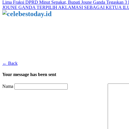
Navigasi
Lima Fraksi DPRD Minut Sepakat, Bupati Joune Ganda Tegaskan 3 R
JOUNE GANDA TERPILIH AKLAMASI SEBAGAI KETUA ILUNI
pos
← Back
Your message has been sent
Nama