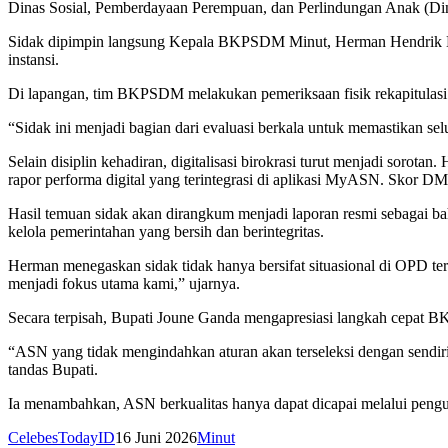
Dinas Sosial, Pemberdayaan Perempuan, dan Perlindungan Anak (Din
Sidak dipimpin langsung Kepala BKPSDM Minut, Herman Hendrik Mengk
instansi.
Di lapangan, tim BKPSDM melakukan pemeriksaan fisik rekapitulasi
“Sidak ini menjadi bagian dari evaluasi berkala untuk memastikan sel
Selain disiplin kehadiran, digitalisasi birokrasi turut menjadi s
rapor performa digital yang terintegrasi di aplikasi MyASN. Skor DM
Hasil temuan sidak akan dirangkum menjadi laporan resmi sebagai bah
kelola pemerintahan yang bersih dan berintegritas.
Herman menegaskan sidak tidak hanya bersifat situasional di OPD ter
menjadi fokus utama kami,” ujarnya.
Secara terpisah, Bupati Joune Ganda mengapresiasi langkah cepat BK
“ASN yang tidak mengindahkan aturan akan terseleksi dengan sendirin
tandas Bupati.
Ia menambahkan, ASN berkualitas hanya dapat dicapai melalui penguat
CelebesTodayID
16 Juni 2026
Minut