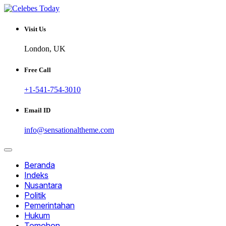
Skip
to
Informatif dan Inspiratif
content
CELEBESTODAY.ID
Visit Us
London, UK
Free Call
+1-541-754-3010
Email ID
info@sensationaltheme.com
Beranda
Indeks
Nusantara
Politik
Pemerintahan
Hukum
Tomohon