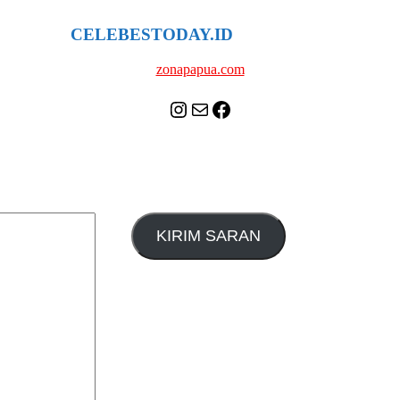
CELEBESTODAY.ID
NETWORK
zonapapua.com
Instagram
Mail
Celebes Today Social Media
KIRIM SARAN