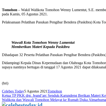
Tomohon
– Wakil Walikota Tomohon Wenny Lumentut, S.E. memberik
pada Kamis, 05 Agustus 2021.
Pelaksanaan Pelatihan Pasukan Pengibar Bendera (Paskibra) Kota T
Wawali Kota Tomohon Wenny Lumentut
Memberikan Materi Kepada Paskibra
Dihadapan 32 Peserta Pelatihan Pasukan Pengibar Bendera (Paskib
Didampingi Kepala Dinas Kepemudaan dan Olahraga Kota Tomohon D
supaya nantinya bertugas di tanggal 17 Agustus 2021 dapat dilaksana
(bri)
Celebes Today
5 Agustus 2021
Tomohon
Navigasi
Ketua TP PKK drg. Jeand’arc Senduk-Karundeng Berikan Materi K
Walikota dan Wawali Tomohon Melayat ke Rumah Duka Almarhumah
pos