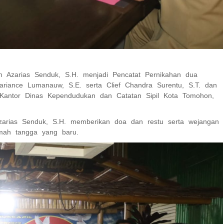
 Azarias Senduk, S.H. menjadi Pencatat Pernikahan dua
riance Lumanauw, S.E. serta Clief Chandra Surentu, S.T. dan
Kantor Dinas Kependudukan dan Catatan Sipil Kota Tomohon,
zarias Senduk, S.H. memberikan doa dan restu serta wejangan
mah tangga yang baru.