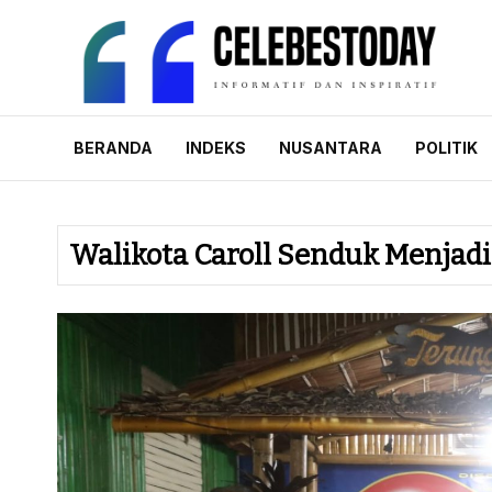
Skip
to
content
CELEBESTODAY.
Informatif dan Inspiratif
BERANDA
INDEKS
NUSANTARA
POLITIK
Walikota Caroll Senduk Menjad