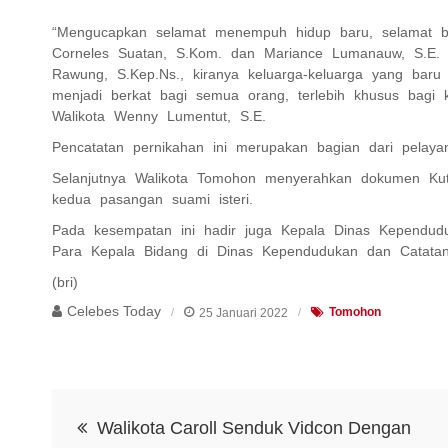
“Mengucapkan selamat menempuh hidup baru, selamat be
Corneles Suatan, S.Kom. dan Mariance Lumanauw, S.E. s
Rawung, S.Kep.Ns., kiranya keluarga-keluarga yang baru 
menjadi berkat bagi semua orang, terlebih khusus bagi 
Walikota Wenny Lumentut, S.E.
Pencatatan pernikahan ini merupakan bagian dari pela
Selanjutnya Walikota Tomohon menyerahkan dokumen Kuti
kedua pasangan suami isteri.
Pada kesempatan ini hadir juga Kepala Dinas Kependudu
Para Kepala Bidang di Dinas Kependudukan dan Catatan
(bri)
Celebes Today
25 Januari 2022
Tomohon
Navigasi
Walikota Caroll Senduk Vidcon Dengan