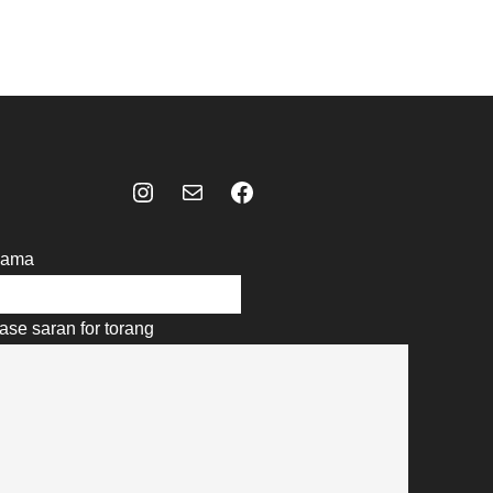
Instagram
Mail
Celebes Today Social Media
ama
ase saran for torang