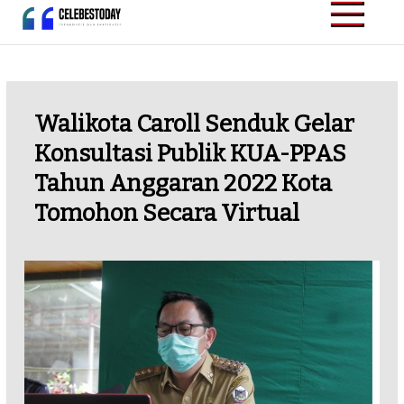
Skip
to
CELEBESTODAY.ID
Informatif dan
content
Inspiratif
Walikota Caroll Senduk Gelar
Konsultasi Publik KUA-PPAS
Tahun Anggaran 2022 Kota
Tomohon Secara Virtual