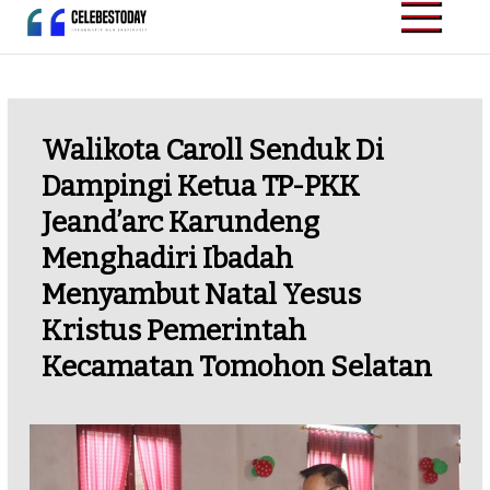
Skip
to
CELEBESTODAY.ID
Informatif dan
content
Inspiratif
Walikota Caroll Senduk Di
Dampingi Ketua TP-PKK
Jeand’arc Karundeng
Menghadiri Ibadah
Menyambut Natal Yesus
Kristus Pemerintah
Kecamatan Tomohon Selatan