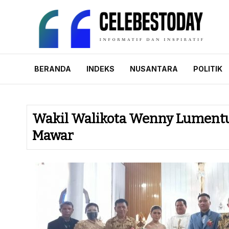
Skip
to
content
CELEBESTODAY.
Informatif dan Inspiratif
BERANDA
INDEKS
NUSANTARA
POLITIK
Wakil Walikota Wenny Lumentut
Mawar