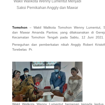
Wakil Walikota Wenny Lumentut Menjadi
Saksi Pernikahan Anggly dan Mawar
Tomohon
– Wakil Walikota Tomohon Wenny Lumentut, S.E.
dan Mawar Amanda Pantow, yang dilaksanakan di Gereja
Kecamatan Tomohon Tengah pada Sabtu, 12 Juni 2021.
Peneguhan dan pemberkatan nikah Anggly Robert Kristo
Torebelas Pr.
Wakil Walikota Wenny Lumentut berpesan kepada kedua 