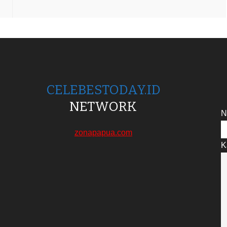
CELEBESTODAY.ID
NETWORK
N
zonapapua.com
K