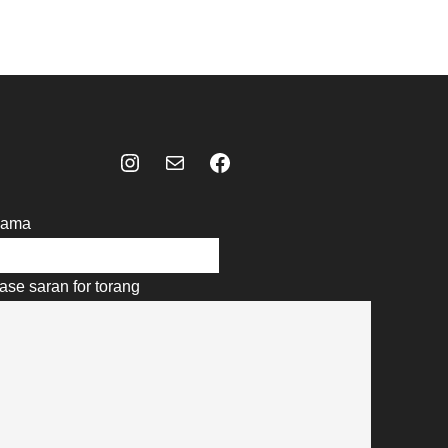
Instagram
Mail
Celebes Today Social Media
ama
ase saran for torang