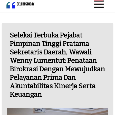
Skip
to
CELEBESTODAY.ID
Informatif dan
content
Inspiratif
Seleksi Terbuka Pejabat
Pimpinan Tinggi Pratama
Sekretaris Daerah, Wawali
Wenny Lumentut: Penataan
Birokrasi Dengan Mewujudkan
Pelayanan Prima Dan
Akuntabilitas Kinerja Serta
Keuangan