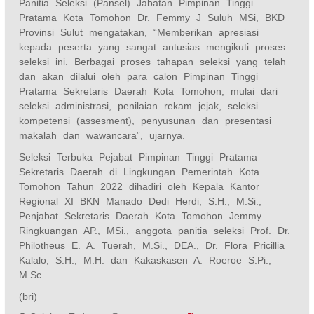
Panitia Seleksi (Pansel) Jabatan Pimpinan Tinggi
Pratama Kota Tomohon Dr. Femmy J Suluh MSi, BKD
Provinsi Sulut mengatakan, “Memberikan apresiasi
kepada peserta yang sangat antusias mengikuti proses
seleksi ini. Berbagai proses tahapan seleksi yang telah
dan akan dilalui oleh para calon Pimpinan Tinggi
Pratama Sekretaris Daerah Kota Tomohon, mulai dari
seleksi administrasi, penilaian rekam jejak, seleksi
kompetensi (assesment), penyusunan dan presentasi
makalah dan wawancara”, ujarnya.
Seleksi Terbuka Pejabat Pimpinan Tinggi Pratama
Sekretaris Daerah di Lingkungan Pemerintah Kota
Tomohon Tahun 2022 dihadiri oleh Kepala Kantor
Regional XI BKN Manado Dedi Herdi, S.H., M.Si.,
Penjabat Sekretaris Daerah Kota Tomohon Jemmy
Ringkuangan AP., MSi., anggota panitia seleksi Prof. Dr.
Philotheus E. A. Tuerah, M.Si., DEA., Dr. Flora Pricillia
Kalalo, S.H., M.H. dan Kakaskasen A. Roeroe S.Pi.,
M.Sc.
(bri)