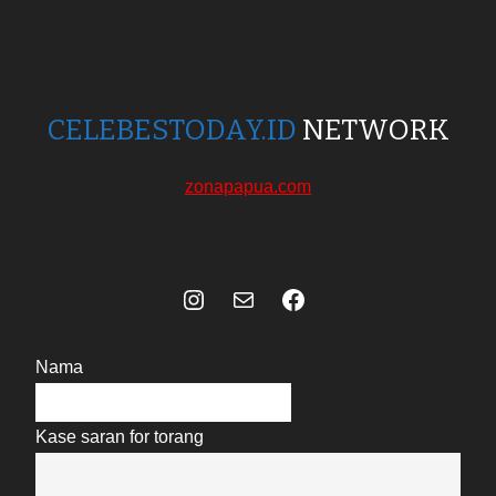
CELEBESTODAY.ID
NETWORK
zonapapua.com
Instagram
Mail
Celebes Today Social Media
Nama
Kase saran for torang