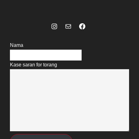
Instagram
Mail
Celebes Today Social Media
Nama
Kase saran for torang