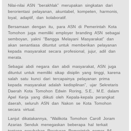
Nilai-nilai ASN “berakhlak” merupakan singkatan dari
berorientasi pelayanan, akuntabel, kompeten, harmonis,
loyal, adaptif, dan kolaboratif.
Bersamaan dengan itu, para ASN di Pemerintah Kota
Tomohon juga memiliki employer branding ASN sebagai
semboyan, yakni “Bangga Melayani Masyarakat” dan
akan senantiasa dituntut untuk memberikan pelayanan
kepada masyarakat secara profesional, jujur, adil dan
merata.
Sebagai abdi negara dan abdi masyarakat, ASN juga
dituntut untuk memiliki sikap disiplin yang tinggi, karena
salah satu kunci dari tercapainya pelayanan prima
kepada masyarakat adalah kedisplinan”, ujar Sekretaris
Daerah Kota Tomohon Edwin Roring, S.E., M.E. dalam
Apel Kerja yang diikuti oleh Kepala-kepala perangkat
daerah, seluruh ASN dan Nakon se Kota Tomohon
secara virtual.
Lanjut dikatakannya, “Walikota Tomohon Caroll Joram
Azarias Senduk menegaskan beberapa hal terkait
tentang perubahan Peraturan Pemerintah nomor 94