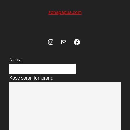
zonapapua.com
Instagram
Mail
Celebes Today Social Media
Nama
Kase saran for torang