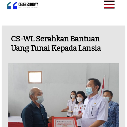
Skip
to
CELEBESTODAY.ID
Informatif dan
content
Inspiratif
CS-WL Serahkan Bantuan
Uang Tunai Kepada Lansia