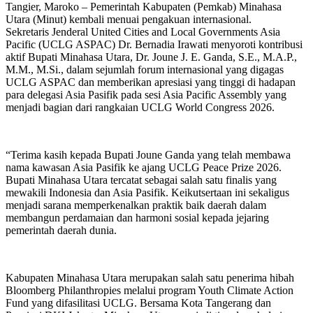
Tangier, Maroko – Pemerintah Kabupaten (Pemkab) Minahasa
Utara (Minut) kembali menuai pengakuan internasional.
Sekretaris Jenderal United Cities and Local Governments Asia
Pacific (UCLG ASPAC) Dr. Bernadia Irawati menyoroti kontribusi
aktif Bupati Minahasa Utara, Dr. Joune J. E. Ganda, S.E., M.A.P.,
M.M., M.Si., dalam sejumlah forum internasional yang digagas
UCLG ASPAC dan memberikan apresiasi yang tinggi di hadapan
para delegasi Asia Pasifik pada sesi Asia Pacific Assembly yang
menjadi bagian dari rangkaian UCLG World Congress 2026.
“Terima kasih kepada Bupati Joune Ganda yang telah membawa
nama kawasan Asia Pasifik ke ajang UCLG Peace Prize 2026.
Bupati Minahasa Utara tercatat sebagai salah satu finalis yang
mewakili Indonesia dan Asia Pasifik. Keikutsertaan ini sekaligus
menjadi sarana memperkenalkan praktik baik daerah dalam
membangun perdamaian dan harmoni sosial kepada jejaring
pemerintah daerah dunia.
Kabupaten Minahasa Utara merupakan salah satu penerima hibah
Bloomberg Philanthropies melalui program Youth Climate Action
Fund yang difasilitasi UCLG. Bersama Kota Tangerang dan