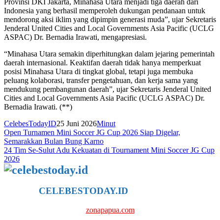
Provinsi DKI Jakarta, Minahasa Utara menjadi tiga daerah dari
Indonesia yang berhasil memperoleh dukungan pendanaan untuk
mendorong aksi iklim yang dipimpin generasi muda”, ujar Sekretaris
Jenderal United Cities and Local Governments Asia Pacific (UCLG
ASPAC) Dr. Bernadia Irawati, mengapresiasi.
“Minahasa Utara semakin diperhitungkan dalam jejaring pemerintah
daerah internasional. Keaktifan daerah tidak hanya memperkuat
posisi Minahasa Utara di tingkat global, tetapi juga membuka
peluang kolaborasi, transfer pengetahuan, dan kerja sama yang
mendukung pembangunan daerah”, ujar Sekretaris Jenderal United
Cities and Local Governments Asia Pacific (UCLG ASPAC) Dr.
Bernadia Irawati. (**)
CelebesTodayID
25 Juni 2026
Minut
Navigasi
Open Turnamen Mini Soccer JG Cup 2026 Siap Digelar,
Semarakkan Bulan Bung Karno
pos
24 Tim Se-Sulut Adu Kekuatan di Tournament Mini Soccer JG Cup
2026
CELEBESTODAY.ID
NETWORK
zonapapua.com