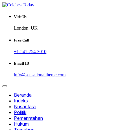
Skip
to
Informatif dan Inspiratif
content
CELEBESTODAY.ID
Visit Us
London, UK
Free Call
+1-541-754-3010
Email ID
info@sensationaltheme.com
Beranda
Indeks
Nusantara
Politik
Pemerintahan
Hukum
Tomohon