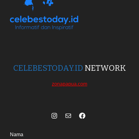
CELEBESTODAY.ID
NETWORK
zonapapua.com
Instagram
Mail
Celebes Today Social Media
Nama