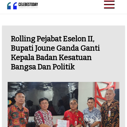
Skip
to
CELEBESTODAY.ID
Informatif dan
content
Inspiratif
Rolling Pejabat Eselon II,
Bupati Joune Ganda Ganti
Kepala Badan Kesatuan
Bangsa Dan Politik