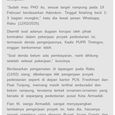
“Sudah mau PHO itu, sesuai target rampung pada 19
Februari berdasarkan Adendum. Tinggal finishing kecil 2-
3 bagian mungkin,” kata dia lewat pesan Whatsapp,
Rabu (12/02/2025).
Disentil soal adanya dugaan korupsi oleh pihak
kontraktor dalam pekerjaan proyek pedestarian ini,
termasuk denda pengerjaannya, Kadis PUPR Tintingon,
enggan berkomenar lebih.
“Soal denda belum ada pembayaran, nanti dihitung
setelah selesai pekerjaan,” kuncinya.
Berdasarkan pengamatan di lapangan pada Rabu
(12/02) siang, dibeberapa titik pengerjaan proyek
pedestarian seperti di depan kantor PLN, Freshmart dan
Paal Tunjung, memang masih terlihat amburadul dan
belum rampung, terutama terkait ornamen-ornamen yang
berada di sepanjang pedestarian pusat Kota Airmadidi.
Fian M, warga Airmadidi, sangat menyayangkan
lambatnya pengerjaan proyek ini, kata dia, harusnya
proyek prestisius yang digagas Bupati Joune Ganda dan