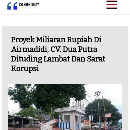
Skip
to
CELEBESTODAY.ID
Informatif dan
content
Inspiratif
Proyek Miliaran Rupiah Di
Airmadidi, CV. Dua Putra
Dituding Lambat Dan Sarat
Korupsi