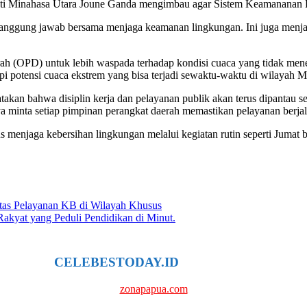
ti Minahasa Utara Joune Ganda mengimbau agar Sistem Keamananan Lin
k tanggung jawab bersama menjaga keamanan lingkungan. Ini juga menj
rah (OPD) untuk lebih waspada terhadap kondisi cuaca yang tidak mene
pi potensi cuaca ekstrem yang bisa terjadi sewaktu-waktu di wilayah M
takan bahwa disiplin kerja dan pelayanan publik akan terus dipantau 
 minta setiap pimpinan perangkat daerah memastikan pelayanan berjal
menjaga kebersihan lingkungan melalui kegiatan rutin seperti Jumat b
s Pelayanan KB di Wilayah Khusus
yat yang Peduli Pendidikan di Minut.
CELEBESTODAY.ID
NETWORK
zonapapua.com