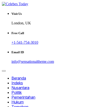
Skip
to
Informatif dan Inspiratif
content
CELEBESTODAY.ID
Visit Us
London, UK
Free Call
+1-541-754-3010
Email ID
info@sensationaltheme.com
Beranda
Indeks
Nusantara
Politik
Pemerintahan
Hukum
Tomohon