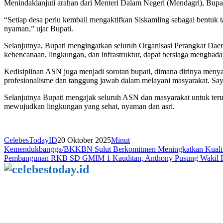
Menindaklanjuti arahan dari Menteri Dalam Negeri (Mendagri), Bupa
‎‎“Setiap desa perlu kembali mengaktifkan Siskamling sebagai bentu
nyaman,” ujar Bupati.
‎‎Selanjutnya, Bupati mengingatkan seluruh Organisasi Perangkat Dae
kebencanaan, lingkungan, dan infrastruktur, dapat bersiaga menghada
Kedisiplinan ASN juga menjadi sorotan bupati, dimana dirinya menya
profesionalisme dan tanggung jawab dalam melayani masyarakat. Saya
Selanjutnya Bupati mengajak seluruh ASN dan masyarakat untuk terus 
mewujudkan lingkungan yang sehat, nyaman dan asri.
CelebesTodayID
20 Oktober 2025
Minut
Navigasi
Kemendukbangga/BKKBN Sulut Berkomitmen Meningkatkan Kualita
Pembangunan RKB SD GMIM 1 Kauditan, Anthony Pusung Wakil Rak
pos