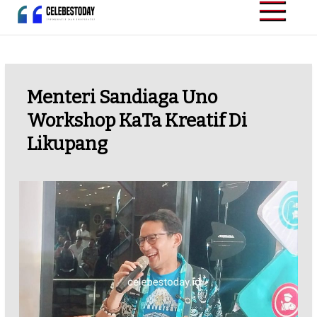
Skip
to
CELEBESTODAY.ID
Informatif dan
content
Inspiratif
Menteri Sandiaga Uno
Workshop KaTa Kreatif Di
Likupang