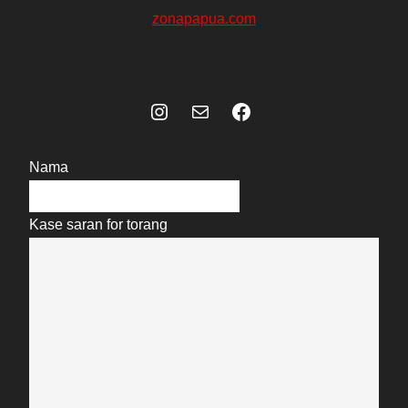
zonapapua.com
Instagram
Mail
Celebes Today Social Media
Nama
Kase saran for torang