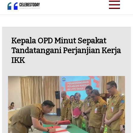
Skip
to
CELEBESTODAY.ID
Informatif dan
content
Inspiratif
Kepala OPD Minut Sepakat
Tandatangani Perjanjian Kerja
IKK