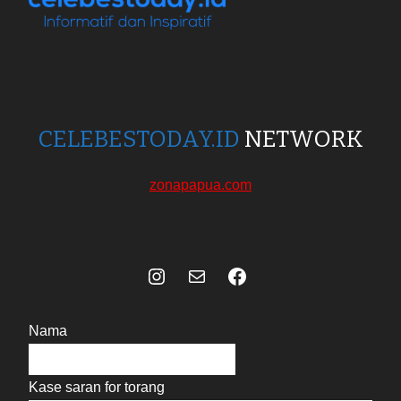
CELEBESTODAY.ID
NETWORK
zonapapua.com
Instagram
Mail
Celebes Today Social Media
Nama
Kase saran for torang