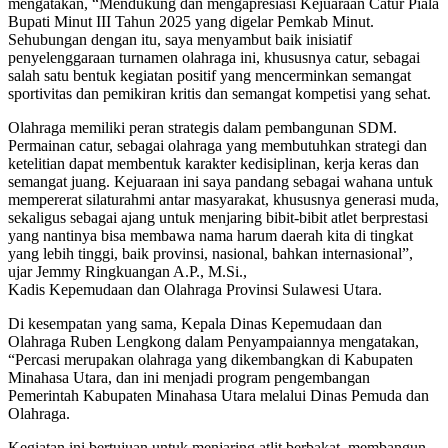
mengatakan, “Mendukung dan mengapresiasi Kejuaraan Catur Piala
Bupati Minut III Tahun 2025 yang digelar Pemkab Minut.
Sehubungan dengan itu, saya menyambut baik inisiatif
penyelenggaraan turnamen olahraga ini, khususnya catur, sebagai
salah satu bentuk kegiatan positif yang mencerminkan semangat
sportivitas dan pemikiran kritis dan semangat kompetisi yang sehat.
Olahraga memiliki peran strategis dalam pembangunan SDM.
Permainan catur, sebagai olahraga yang membutuhkan strategi dan
ketelitian dapat membentuk karakter kedisiplinan, kerja keras dan
semangat juang. Kejuaraan ini saya pandang sebagai wahana untuk
mempererat silaturahmi antar masyarakat, khususnya generasi muda,
sekaligus sebagai ajang untuk menjaring bibit-bibit atlet berprestasi
yang nantinya bisa membawa nama harum daerah kita di tingkat
yang lebih tinggi, baik provinsi, nasional, bahkan internasional”,
ujar Jemmy Ringkuangan A.P., M.Si.,
Kadis Kepemudaan dan Olahraga Provinsi Sulawesi Utara.
Di kesempatan yang sama, Kepala Dinas Kepemudaan dan
Olahraga Ruben Lengkong dalam Penyampaiannya mengatakan,
“Percasi merupakan olahraga yang dikembangkan di Kabupaten
Minahasa Utara, dan ini menjadi program pengembangan
Pemerintah Kabupaten Minahasa Utara melalui Dinas Pemuda dan
Olahraga.
Kegiatan ini bertujuan untuk menjaring atlit berbakat, membangun