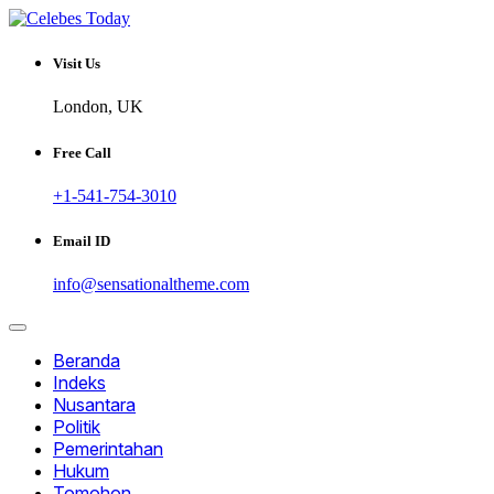
Skip
to
Informatif dan Inspiratif
content
CELEBESTODAY.ID
Visit Us
London, UK
Free Call
+1-541-754-3010
Email ID
info@sensationaltheme.com
Beranda
Indeks
Nusantara
Politik
Pemerintahan
Hukum
Tomohon