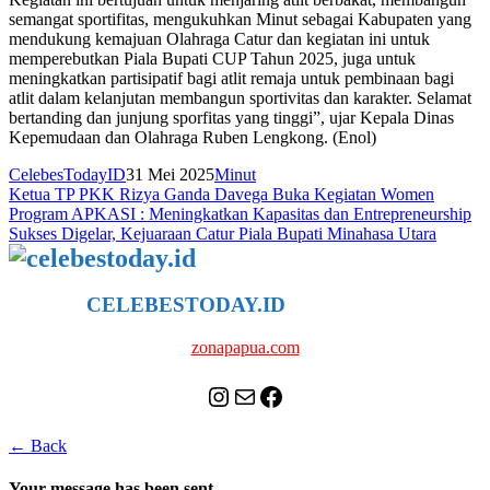
semangat sportifitas, mengukuhkan Minut sebagai Kabupaten yang
mendukung kemajuan Olahraga Catur dan kegiatan ini untuk
memperebutkan Piala Bupati CUP Tahun 2025, juga untuk
meningkatkan partisipatif bagi atlit remaja untuk pembinaan bagi
atlit dalam kelanjutan membangun sportivitas dan karakter. Selamat
bertanding dan junjung sporfitas yang tinggi”, ujar Kepala Dinas
Kepemudaan dan Olahraga Ruben Lengkong. (Enol)
CelebesTodayID
31 Mei 2025
Minut
Navigasi
Ketua TP PKK Rizya Ganda Davega Buka Kegiatan Women
Program APKASI : Meningkatkan Kapasitas dan Entrepreneurship
pos
Sukses Digelar, Kejuaraan Catur Piala Bupati Minahasa Utara
CELEBESTODAY.ID
NETWORK
zonapapua.com
Instagram
Mail
Celebes Today Social Media
← Back
Your message has been sent