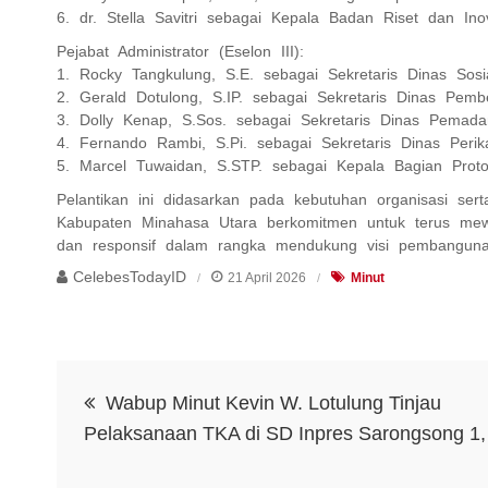
6. dr. Stella Savitri sebagai Kepala Badan Riset dan Ino
Pejabat Administrator (Eselon III):
1. Rocky Tangkulung, S.E. sebagai Sekretaris Dinas Sosia
2. Gerald Dotulong, S.IP. sebagai Sekretaris Dinas Pe
3. Dolly Kenap, S.Sos. sebagai Sekretaris Dinas Pema
4. Fernando Rambi, S.Pi. sebagai Sekretaris Dinas Perik
5. Marcel Tuwaidan, S.STP. sebagai Kepala Bagian Proto
Pelantikan ini didasarkan pada kebutuhan organisasi sert
Kabupaten Minahasa Utara berkomitmen untuk terus mewuj
dan responsif dalam rangka mendukung visi pembangunan
CelebesTodayID
21 April 2026
Minut
Navigasi
Wabup Minut Kevin W. Lotulung Tinjau
pos
Pelaksanaan TKA di SD Inpres Sarongsong 1,