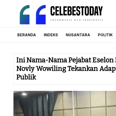
Skip
to
content
CELEBESTODAY.
Informatif dan Inspiratif
BERANDA
INDEKS
NUSANTARA
POLITIK
Ini Nama-Nama Pejabat Eselon II
Novly Wowiling Tekankan Adapt
Publik