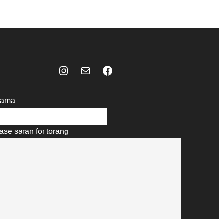
Instagram
Mail
Celebes Today Social Media
ama
ase saran for torang