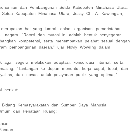
rekonomian dan Pembangunan Setda Kabupaten Minahasa Utara,
m Setda Kabupaten Minahasa Utara, Jossy Ch. A. Kawengian,
 merupakan hal yang lumrah dalam organisasi pemerintahan
il negara. “Rotasi dan mutasi ini adalah bentuk penyegaran
embangkan kompetensi, serta menempatkan pejabat sesuai dengan
ogram pembangunan daerah,” ujar Novly Wowiling dalam
 agar segera melakukan adaptasi, konsolidasi internal, serta
masing. “Tantangan ke depan menuntut kerja cepat, tepat, dan
yalitas, dan inovasi untuk pelayanan publik yang optimal,”
i berikut:
ati Bidang Kemasyarakatan dan Sumber Daya Manusia;
n Umum dan Penataan Ruang;
nian;
Pangan;