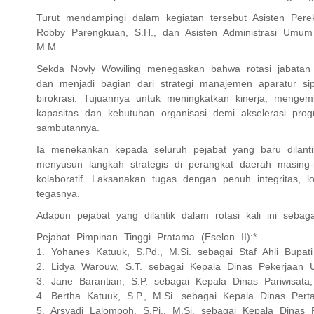
Turut mendampingi dalam kegiatan tersebut Asisten Pe
Robby Parengkuan, S.H., dan Asisten Administrasi Umu
M.M.
Sekda Novly Wowiling menegaskan bahwa rotasi jabatan
dan menjadi bagian dari strategi manajemen aparatur sip
birokrasi. Tujuannya untuk meningkatkan kinerja, meng
kapasitas dan kebutuhan organisasi demi akselerasi pr
sambutannya.
Ia menekankan kepada seluruh pejabat yang baru dilantik
menyusun langkah strategis di perangkat daerah masing-
kolaboratif. Laksanakan tugas dengan penuh integritas, lo
tegasnya.
Adapun pejabat yang dilantik dalam rotasi kali ini sebaga
Pejabat Pimpinan Tinggi Pratama (Eselon II):*
1. Yohanes Katuuk, S.Pd., M.Si. sebagai Staf Ahli Bup
2. Lidya Warouw, S.T. sebagai Kepala Dinas Pekerjaa
3. Jane Barantian, S.P. sebagai Kepala Dinas Pariwisata;
4. Bertha Katuuk, S.P., M.Si. sebagai Kepala Dinas Perta
5. Arsyadi Lalompoh, S.Pi., M.Si. sebagai Kepala Dinas 