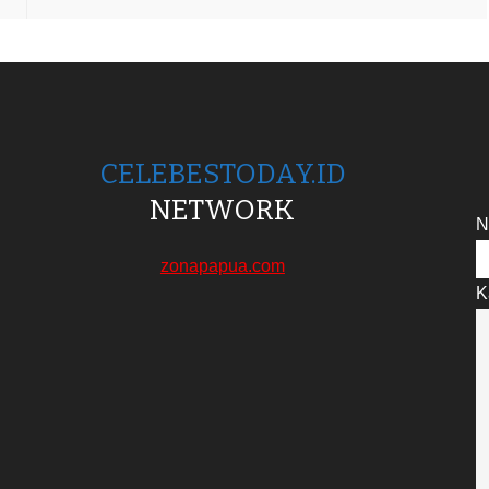
CELEBESTODAY.ID
NETWORK
N
zonapapua.com
K