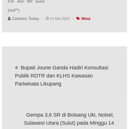
IOF dan IMI Sulut.
(red**)
Celebes Today
13 Mei 2023
Minut
Navigasi
Bupati Joune Ganda Hadiri Konsultasi
pos
Publik RDTR dan KLHS Kawasan
Pariwisata Likupang
Gempa 3,6 SR di Bolaang Uki, Nolsel,
Sulawesi Utara (Sulut) pada Minggu 14