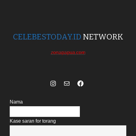
CELEBESTODAY.ID
NETWORK
zonapapua.com
Instagram
Mail
Celebes Today Social Media
Nama
Kase saran for torang