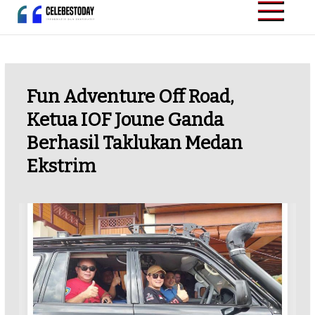
Skip
to
CELEBESTODAY.ID
Informatif dan
content
Inspiratif
Fun Adventure Off Road,
Ketua IOF Joune Ganda
Berhasil Taklukan Medan
Ekstrim