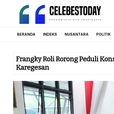
Skip
to
content
CELEBESTODAY.
Informatif dan Inspiratif
BERANDA
INDEKS
NUSANTARA
POLITIK
Frangky Roli Rorong Peduli Kons
Karegesan