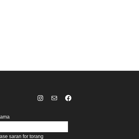
Instagram
Mail
Celebes Today Social Media
ama
ase saran for torang