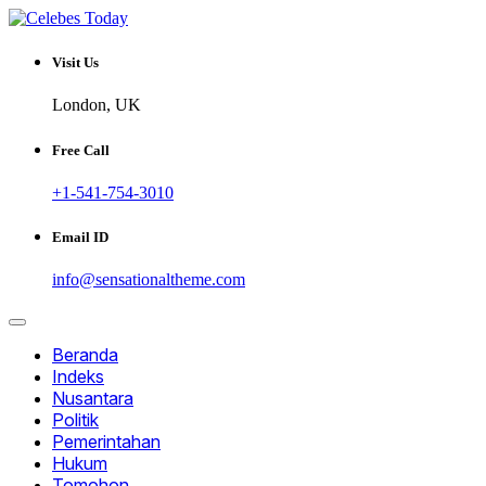
Skip
to
Informatif dan Inspiratif
content
CELEBESTODAY.ID
Visit Us
London, UK
Free Call
+1-541-754-3010
Email ID
info@sensationaltheme.com
Beranda
Indeks
Nusantara
Politik
Pemerintahan
Hukum
Tomohon