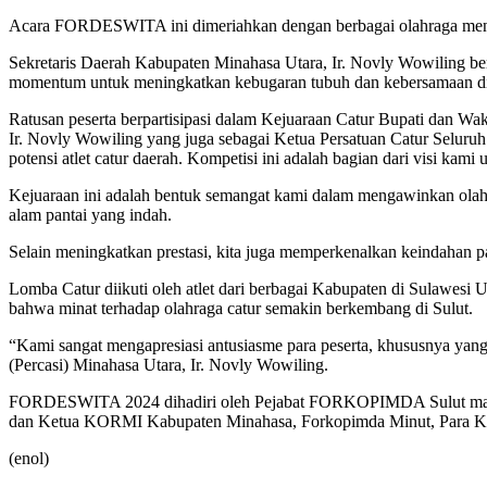
Acara FORDESWITA ini dimeriahkan dengan berbagai olahraga menari
Sekretaris Daerah Kabupaten Minahasa Utara, Ir. Novly Wowiling ber
momentum untuk meningkatkan kebugaran tubuh dan kebersamaan di
Ratusan peserta berpartisipasi dalam Kejuaraan Catur Bupati dan Wa
Ir. Novly Wowiling yang juga sebagai Ketua Persatuan Catur Selur
potensi atlet catur daerah. Kompetisi ini adalah bagian dari visi kam
Kejuaraan ini adalah bentuk semangat kami dalam mengawinkan ola
alam pantai yang indah.
Selain meningkatkan prestasi, kita juga memperkenalkan keindahan pa
Lomba Catur diikuti oleh atlet dari berbagai Kabupaten di Sulawesi 
bahwa minat terhadap olahraga catur semakin berkembang di Sulut.
“Kami sangat mengapresiasi antusiasme para peserta, khususnya yang d
(Percasi) Minahasa Utara, Ir. Novly Wowiling.
FORDESWITA 2024 dihadiri oleh Pejabat FORKOPIMDA Sulut maupun
dan Ketua KORMI Kabupaten Minahasa, Forkopimda Minut, Para K
(enol)