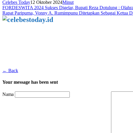
Celebes Today
12 Oktober 2024
Minut
Navigasi
FORDESWITA 2024 Sukses Digelar, Bupati Reza Dotulung : Olahra
Rapat Paripurna, Vonny A. Rumimpunu Ditetapkan Sebagai Ketu
pos
← Back
Your message has been sent
Nama