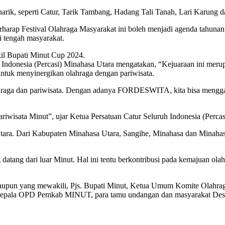
k, seperti Catur, Tarik Tambang, Hadang Tali Tanah, Lari Karung d
harap Festival Olahraga Masyarakat ini boleh menjadi agenda tahunan 
 tengah masyarakat.
kil Bupati Minut Cup 2024.
uh Indonesia (Percasi) Minahasa Utara mengatakan, “Kejuaraan ini m
i untuk menyinergikan olahraga dengan pariwisata.
hraga dan pariwisata. Dengan adanya FORDESWITA, kita bisa mengga
riwisata Minut”, ujar Ketua Persatuan Catur Seluruh Indonesia (Perca
Utara. Dari Kabupaten Minahasa Utara, Sangihe, Minahasa dan Minahasa
atang dari luar Minut. Hal ini tentu berkontribusi pada kemajuan olah
 yang mewakili, Pjs. Bupati Minut, Ketua Umum Komite Olahraga 
epala OPD Pemkab MINUT, para tamu undangan dan masyarakat Des