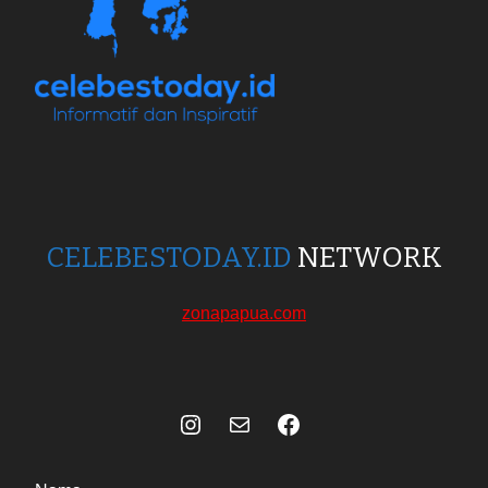
CELEBESTODAY.ID
NETWORK
zonapapua.com
Instagram
Mail
Celebes Today Social Media