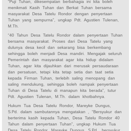
“Puji Tuhan, dikesempatan berbahagia ini kita boleh
menikmati Kasih Tuhan dan Berkat Tuhan bersama
masyarakat Desa Tatelu Rondor dengan penyertaan
Tuhan yang sempurna”, ungkap Pdt. Agustien Tulenan,
M.Th.
“40 Tahun Desa Tatelu Rondor dalam penyertaan Tuhan
bersama masyarakat. Proses dari Desa Tatelu yang
dulunya desa kecil dan sekarang bisa berkembang
sehingga boleh menjadi Desa mandiri. Mengajak seluruh
Pemerintah dan masyarakat agar kita hidup didalam
Tuhan, agar kita dijauhkan dari merusak persaudaraan
dan persatuan, tetapi kita tetap setia dan taat setia
kepada Firman Tuhan, terlebih saling menopang dan
saling mendukung, sehingga boleh nampak penyertaan
Tuhan di Desa Tatelu di manapun kita berada”, tutur
Pdt. Agustien Tulenan, M.Th. dalam khotbahnya.
Hukum Tua Desa Tatelu Rondor, Mareyke Dungus,
S.Pd. dalam sambutannya mengatakan , “Bersyukur dan
berterima kasih kepada Tuhan, Desa Tatelu Rondor 40
Tahun dalam penyertaan Tuhan”, ungkap Hukum Tua
Desa Tatelu Rondor, Mareyke Dungus, S.Pd., bersyukur