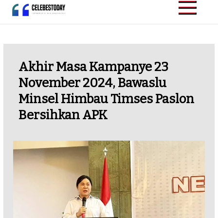
Skip
to
CELEBESTODAY.ID
Informatif dan
content
Inspiratif
Akhir Masa Kampanye 23
November 2024, Bawaslu
Minsel Himbau Timses Paslon
Bersihkan APK