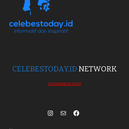
CELEBESTODAY.ID
NETWORK
zonapapua.com
Instagram
Mail
Celebes Today Social Media